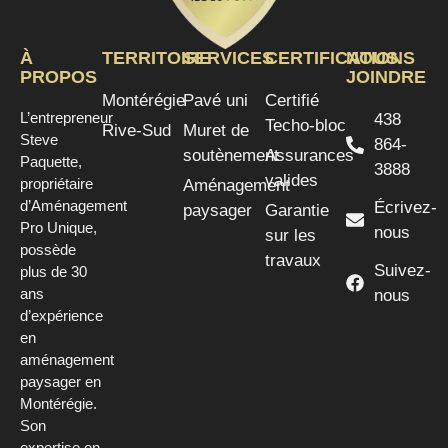
À
TERRITOIRE
SERVICES
CERTIFICATIONS
NOUS
PROPOS
JOINDRE
Montérégie
Pavé uni
Certifié
L’entrepreneur
438
Techo-bloc
Rive-Sud
Muret de
Steve
864-
soutènement
Assurances
Paquette,
3888
valides
propriétaire
Aménagement
d’Aménagement
Écrivez-
paysager
Garantie
Pro Unique,
nous
sur les
possède
travaux
Suivez-
plus de 30
ans
nous
d’expérience
en
aménagement
paysager en
Montérégie.
Son
expertise en